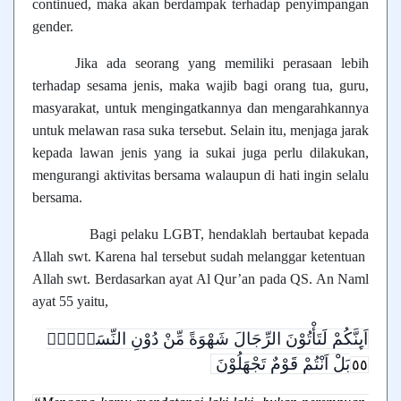
continued, maka akan berdampak terhadap penyimpangan
gender.
Jika ada seorang yang memiliki perasaan lebih
terhadap sesama jenis, maka wajib bagi orang tua, guru,
masyarakat, untuk mengingatkannya dan mengarahkannya
untuk melawan rasa suka tersebut. Selain itu, menjaga jarak
kepada lawan jenis yang ia sukai juga perlu dilakukan,
mengurangi aktivitas bersama walaupun di hati ingin selalu
bersama.
Bagi pelaku LGBT, hendaklah bertaubat kepada
Allah swt. Karena hal tersebut sudah melanggar ketentuan
Allah swt. Berdasarkan ayat Al Qur’an pada QS. An Naml
ayat 55 yaitu,
اَىِٕنَّكُمْ لَتَأْتُوْنَ الرِّجَالَ شَهْوَةً مِّنْ دُوْنِ النِّسَاۤءِۗ
بَلْ اَنْتُمْ قَوْمٌ تَجْهَلُوْنَ
٥٥