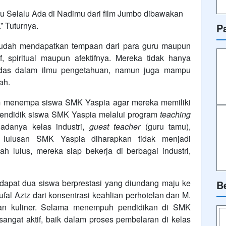
gu Selalu Ada di Nadimu dari film Jumbo dibawakan
” Tuturnya.
P
sudah mendapatkan tempaan dari para guru maupun
f, spiritual maupun afektifnya. Mereka tidak hanya
erdas dalam ilmu pengetahuan, namun juga mampu
lah.
lam menempa siswa SMK Yaspia agar mereka memiliki
endidik siswa SMK Yaspia melalui program
teaching
 adanya kelas industri,
guest
teacher
(guru tamu),
, lulusan SMK Yaspia diharapkan tidak menjadi
 lulus, mereka siap bekerja di berbagai industri,
rdapat dua siswa berprestasi yang diundang maju ke
B
al Aziz dari konsentrasi keahlian perhotelan dan M.
lian kuliner. Selama menempuh pendidikan di SMK
ngat aktif, baik dalam proses pembelaran di kelas