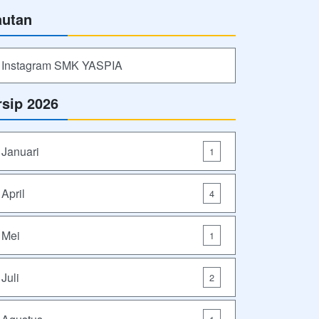
autan
Instagram SMK YASPIA
rsip 2026
Januari
1
April
4
Mei
1
Juli
2