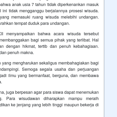
b bahwa anak usia 7 tahun tidak diperkenankan masuk
 ini tidak mengganggu berjalannya prosesi wisuda.
d yang memasuki ruang wisuda melebihi undangan.
arahkan tempat duduk para undangan.
XII menyampaikan bahwa acara wisuda tersebut
membanggakan bagi semua pihak yang terlibat. Hal
lan dengan hikmat, tertib dan penuh kebahagiaan.
 dan penuh makna.
n yang mengharukan sekaligus membahagiakan bagi
endampingi. Semoga segala usaha dan perjuangan
adi ilmu yang bermanfaat, berguna, dan membawa
a.
tna, juga berpesan agar para siswa dapat menemukan
ng. Para wisudawan diharapkan mampu meraih
ikan ke jenjang yang lebih tinggi maupun bekerja di