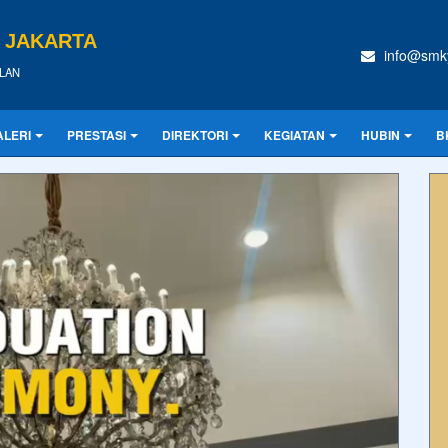
A JAKARTA
info@smky
LAN
ALERI
PRESTASI
DIREKTORI
KEGIATAN
HUBIN
B