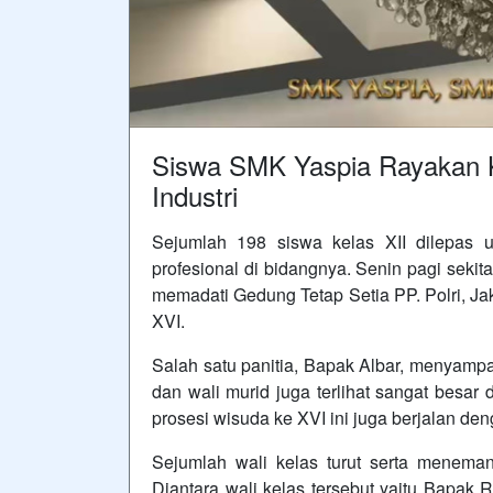
Siswa SMK Yaspia Rayakan K
Industri
Sejumlah 198 siswa kelas XII dilepas
profesional di bidangnya. Senin pagi sekit
memadati Gedung Tetap Setia PP. Polri, Ja
XVI.
Salah satu panitia, Bapak Albar, menyamp
dan wali murid juga terlihat sangat besar
prosesi wisuda ke XVI ini juga berjalan den
Sejumlah wali kelas turut serta menem
Diantara wali kelas tersebut yaitu Bapak 