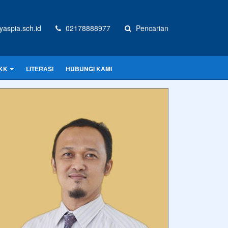
aspia.sch.id
02178888977
Pencarian
KK
LITERASI
HUBUNGI KAMI