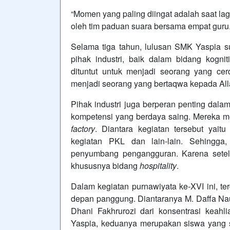
“Momen yang paling diingat adalah saat la
oleh tim paduan suara bersama empat guru.
Selama tiga tahun, lulusan SMK Yaspia 
pihak industri, baik dalam bidang kogniti
dituntut untuk menjadi seorang yang c
menjadi seorang yang bertaqwa kepada Al
Pihak industri juga berperan penting da
kompetensi yang berdaya saing. Mereka m
factory
. Diantara kegiatan tersebut yaitu
kegiatan PKL dan lain-lain. Sehingga
penyumbang pengangguran. Karena setelah
khususnya bidang
hospitality
.
Dalam kegiatan purnawiyata ke-XVI ini, te
depan panggung. Diantaranya M. Daffa Nauf
Dhani Fakhrurozi dari konsentrasi keah
Yaspia, keduanya merupakan siswa yang sa