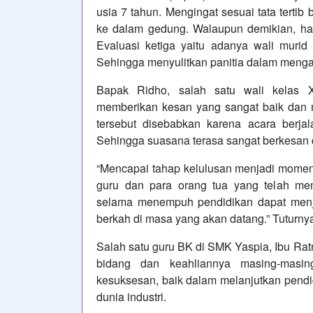
usia 7 tahun. Mengingat sesuai tata terti
ke dalam gedung. Walaupun demikian, hal
Evaluasi ketiga yaitu adanya wali muri
Sehingga menyulitkan panitia dalam meng
Bapak Ridho, salah satu wali kelas 
memberikan kesan yang sangat baik dan 
tersebut disebabkan karena acara berja
Sehingga suasana terasa sangat berkesan
“Mencapai tahap kelulusan menjadi mome
guru dan para orang tua yang telah m
selama menempuh pendidikan dapat menj
berkah di masa yang akan datang.” Tuturny
Salah satu guru BK di SMK Yaspia, Ibu Ra
bidang dan keahliannya masing-masi
kesuksesan, baik dalam melanjutkan pendid
dunia industri.