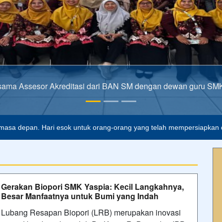
sama Assesor Akreditasi dari BAN SM dengan dewan guru S
alah buta. Dan ilmu pengetahuan tanpa agama adalah lumpuh.
Anon
masa depan. Hari esok untuk orang-orang yang telah mempersiapkan di
Gerakan Biopori SMK Yaspia: Kecil Langkahnya,
Besar Manfaatnya untuk Bumi yang Indah
Lubang Resapan Biopori (LRB) merupakan inovasi