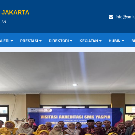
A JAKARTA
info@smky
LAN
ALERI
PRESTASI
DIREKTORI
KEGIATAN
HUBIN
B