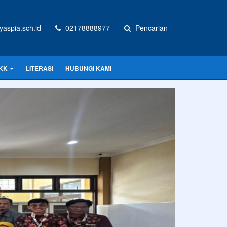
aspia.sch.id
02178888977
Pencarian
KK
LITERASI
HUBUNGI KAMI