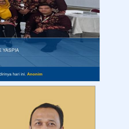
MK YASPIA
im
rinya hari ini.
Anonim