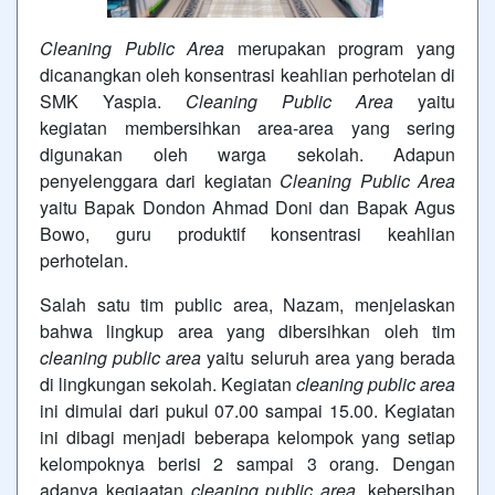
Cleaning Public Area
merupakan program yang
dicanangkan oleh konsentrasi keahlian perhotelan di
SMK Yaspia.
Cleaning Public Area
yaitu
kegiatan membersihkan area-area yang sering
digunakan oleh warga sekolah. Adapun
penyelenggara dari kegiatan
Cleaning Public Area
yaitu Bapak Dondon Ahmad Doni dan Bapak Agus
Bowo, guru produktif konsentrasi keahlian
perhotelan.
Salah satu tim public area, Nazam, menjelaskan
bahwa lingkup area yang dibersihkan oleh tim
cleaning public area
yaitu seluruh area yang berada
di lingkungan sekolah. Kegiatan
cleaning public area
ini dimulai dari pukul 07.00 sampai 15.00. Kegiatan
ini dibagi menjadi beberapa kelompok yang setiap
kelompoknya berisi 2 sampai 3 orang. Dengan
adanya kegiaatan
cleaning public area,
kebersihan