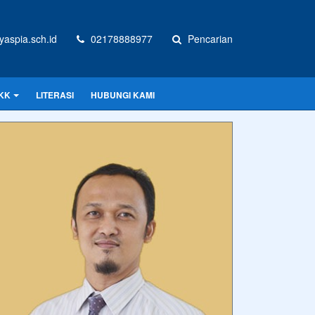
aspia.sch.id
02178888977
Pencarian
KK
LITERASI
HUBUNGI KAMI