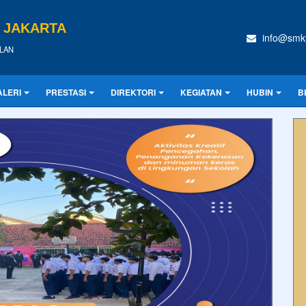
A JAKARTA
info@smky
LAN
ALERI
PRESTASI
DIREKTORI
KEGIATAN
HUBIN
B