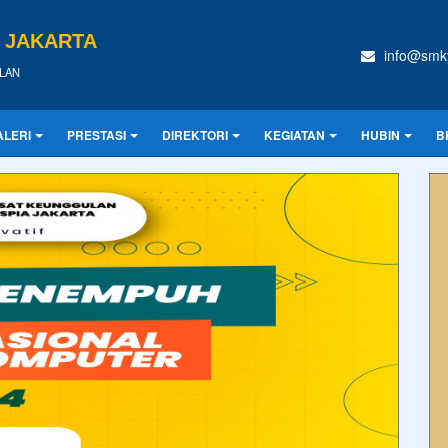
A JAKARTA
info@smky
LAN
ALERI
PRESTASI
DIREKTORI
KEGIATAN
HUBIN
B