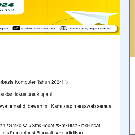
basis Komputer Tahun 2024! ✨
t dan fokus untuk ujian!
ewat email di bawah ini! Kami siap menjawab semua
an #Smkbisa #SmkHebat #SmkBisaSmkHebat
ter #Kompetensi #Inovatif #Pendidikan