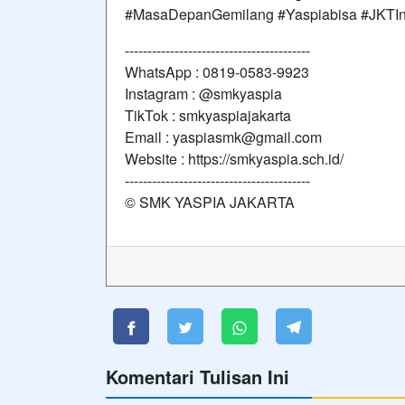
#MasaDepanGemilang #Yaspiabisa #JKTInfo 
-----------------------------------------
WhatsApp : 0819-0583-9923
Instagram : @smkyaspia
TikTok : smkyaspiajakarta
Email : yaspiasmk@gmail.com
Website : https://smkyaspia.sch.id/
-----------------------------------------
© SMK YASPIA JAKARTA
Komentari Tulisan Ini