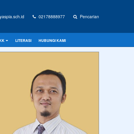
aspia.sch.id
02178888977
Pencarian
KK
LITERASI
HUBUNGI KAMI