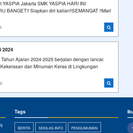
 YASPIA Jakarta SMK YASPIA HARI INI
NGET!! Siapkan diri kalian!!SEMANGAT !!Mari
li
i 2024
Tahun Ajaran 2024-2025 berjalan dengan lancar.
n Kekerasan dan Minuman Keras di Lingkungan
li
Tags
Ik
N
BERITA
SEKILAS-INFO
PENGUMUMAN