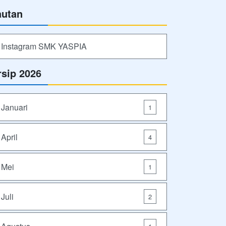
autan
Instagram SMK YASPIA
rsip 2026
Januari
1
April
4
Mei
1
Juli
2